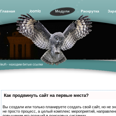
Главная
Joomla
Модули
Раскрутка
Зар
 Sleuth - находим битые ссылки
Как продвинуть сайт на первые места?
Вы создали или только планируете создать свой сайт, но не з
не просто процесс, а целый комплекс мероприятий, направле
повышение его позиций в поисковых системах.