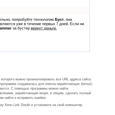
тельно, попробуйте технологию
Буст
, она
являются уже в течение первых 7 дней. Если ни
ammer
за бустер
вернут деньги.
 которого можно проанализировать все
URL адреса сайта.
, программа создавалась для поиска неработающих (битых)
иваются. С помощью программы можно найти
влением, неработающие якоря, в общем, сделать полный
м найти и исправить ошибки.
му Xenu Link Sleuth и установите на свой компьютер.
.