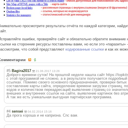
Внимательно просмотрите результаты отчёта по каждой категории, найдит
айт.
Исправляйте ошибки, проверяйте сайт и обязательно обратите внимание 
ссылки на сторонние ресурсы поставлены вами, но если это «паразиты»
рассмотрим, что собой представляют
кодированные ссылки
и как их можн
Комментарии
#5
Bagira2017
21.06.2017 13:26
Доброго времени суток! На прошлой неделе нашла сайт https://topkits
с этой программой не сложно, а в результате получается подробный
ссылках. Помимо своего основного предназначения, проверки битых
составление карты сайта, определение времени загрузки страниц, п
кодов и количеством переадресаций выявление страниц со значите
внешних и внутренних ссылок на сайте, выявление картинок без атри
А так же есть уникальная выгодная партнёрская программа.
#4
sensei
04.02.2014 15:16
Да прога хороша и не капризна. Спс вам.