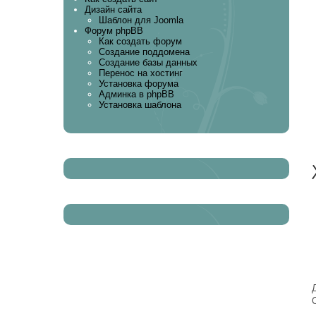
Дизайн сайта
Шаблон для Joomla
Форум phpBB
Как создать форум
Создание поддомена
Создание базы данных
Перенос на хостинг
Установка форума
Админка в phpBB
Установка шаблона