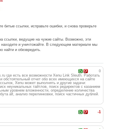
е битые ссылки, исправьте ошибки, и снова проверьте
на ссылки, ведущие на чужие сайты. Возможно, эти
 - находите и уничтожайте. В следующем материале мы
о найти и обезвредить.
0
.ru где есть все возможности Xenu Link Sleuth. Работать
 и обстоятельный отчет обо всех имеющихся на сайте
 ссылок, Xenu может выполнять и другие задачи:
оиск неуникальных тайтлов, поиск редиректов с казанием
льным уровнем вложенности, определение количества
бута alt, анализ перелинковки, поиск частичных дублей.
-1