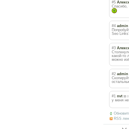
#5
Алекс
Спасибо, 
#4
admin
Попробуйт
Seo Links
#3
Алекс
Столкнулс
какой-то 
можно из
#2
admin
Скопируйт
остальные
#1
nvt
0
у меня не
Обновит
RSS лен