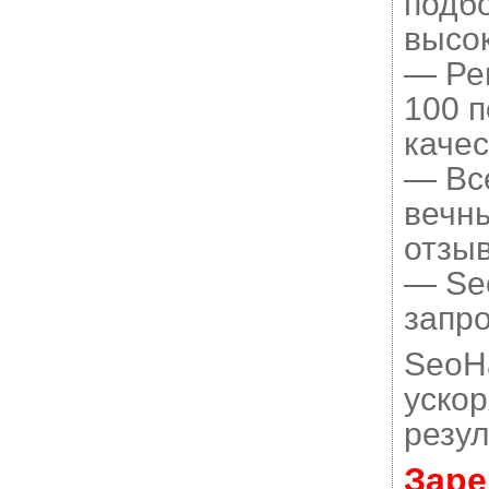
подбо
высок
— Рег
100 
качес
— Вс
вечны
отзыв
— Seo
запро
SeoH
ускор
резул
Заре