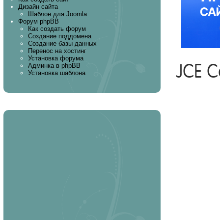
Дизайн сайта
Шаблон для Joomla
Форум phpBB
Как создать форум
Создание поддомена
Создание базы данных
Перенос на хостинг
Установка форума
JCE C
Админка в phpBB
Установка шаблона