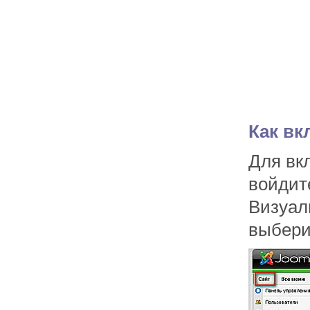
Как вк
Для вк
войдит
Визуал
выбери