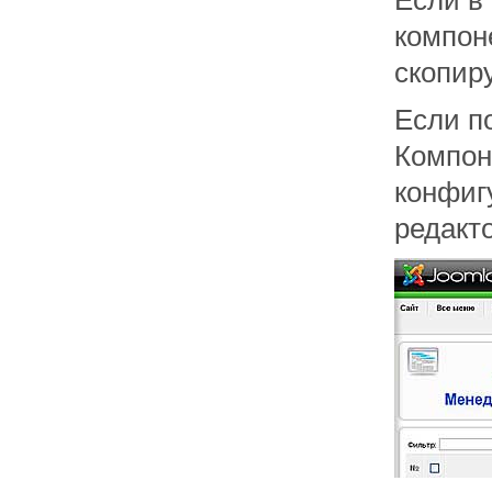
Если в
компоне
скопиру
Если п
Компон
конфиг
редакто