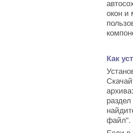
автосо
окон и
пользо
компон
Как ус
Устано
Скачай
архива:
раздел
найдит
файл". 