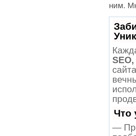
ним. М
Заб
Уни
Кажда
SEO,
сайт
вечны
испо
прод
Что
— Пр