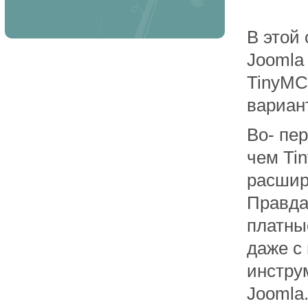
В этой
Joomla 
TinyMC
вариант
Во- пе
чем Ti
расшир
Правда
платные
даже с
инстру
Joomla