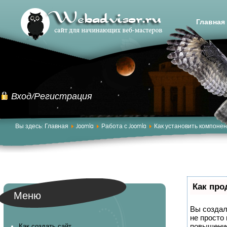
Главная
Вход/Регистрация
Вы здесь:
Главная
Joomla
Работа с Joomla
Как установить компонент
Как про
Меню
Вы создал
не просто
повышение
Как создать сайт