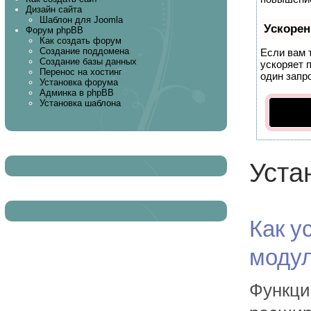
Дизайн сайта
Шаблон для Joomla
Ускорен
Форум phpBB
Как создать форум
Создание поддомена
Если вам 
Создание базы данных
ускоряет 
Перенос на хостинг
один запро
Установка форума
Админка в phpBB
Установка шаблона
Уста
Как у
модул
Функци