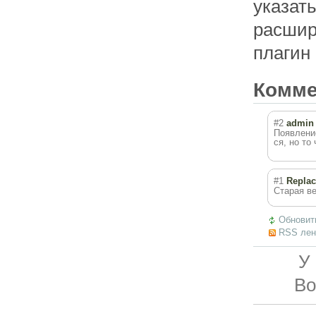
указат
расшир
плагин 
Комм
#2
admin
Появлени
ся, но то
#1
Replac
Старая ве
Обновит
RSS лен
У
Во