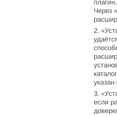
плагин,
Через 
расшир
2. «Уст
удаётс
способ
расшир
устано
катало
указан 
3. «Ус
если р
довере