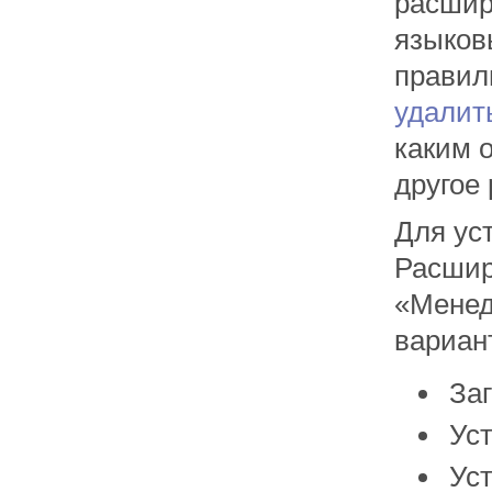
расшир
языков
правил
удалит
каким 
другое
Для ус
Расшир
«Менед
вариант
Заг
Уст
Ус