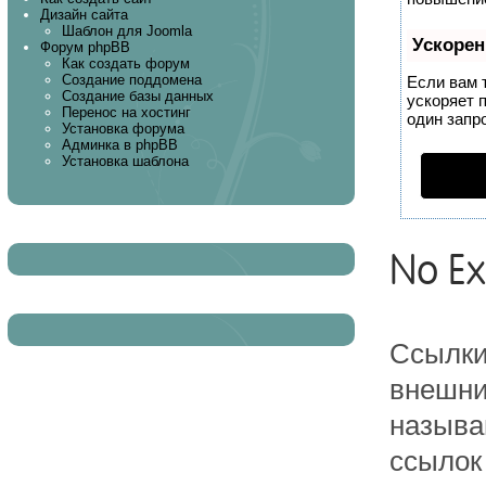
Дизайн сайта
Шаблон для Joomla
Ускорен
Форум phpBB
Как создать форум
Создание поддомена
Если вам 
Создание базы данных
ускоряет 
Перенос на хостинг
один запро
Установка форума
Админка в phpBB
Установка шаблона
No E
Ссылки
внешни
называ
ссылок 