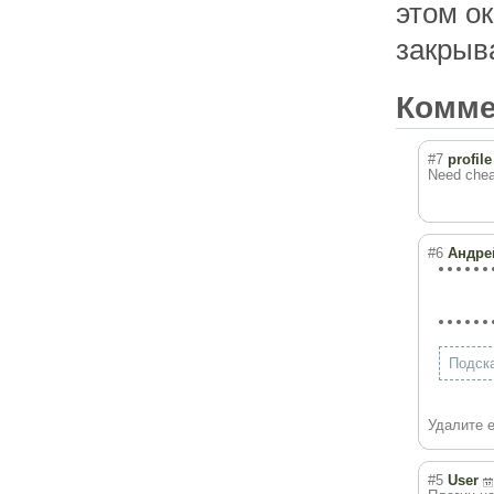
этом о
закрыв
Комм
#7
profile
Need cheap
#6
Андре
Подска
Удалите е
#5
User