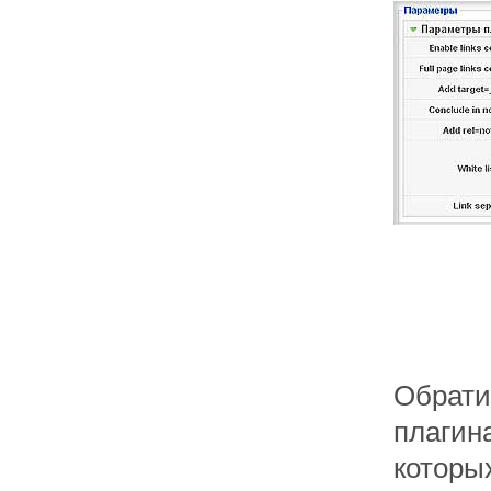
Обрати
плагин
которых