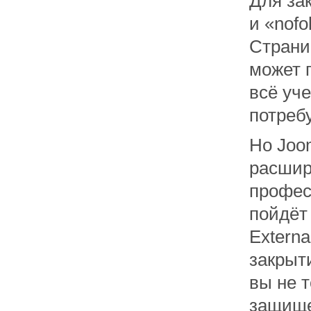
Для за
и «nofo
Страни
может п
всё уче
потребу
Но Joo
расшир
профес
пойдёт
Externa
закрыт
вы не т
защище