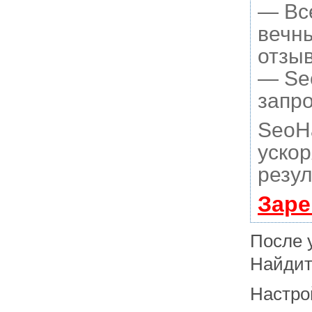
— Вс
вечны
отзыв
— Seo
запро
SeoH
ускор
резул
Заре
После 
Найдите
Настрой