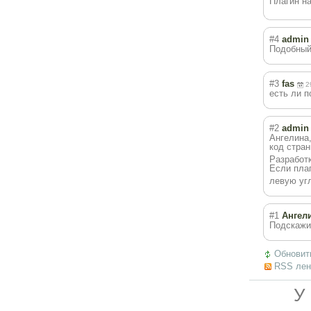
Плагин на 
#4
admin
Подобный 
#3
fas
2
есть ли п
#2
admin
Ангелина
код стран
Разработка
Если плаг
левую угл
#1
Ангел
Подскажит
Обновит
RSS лен
У