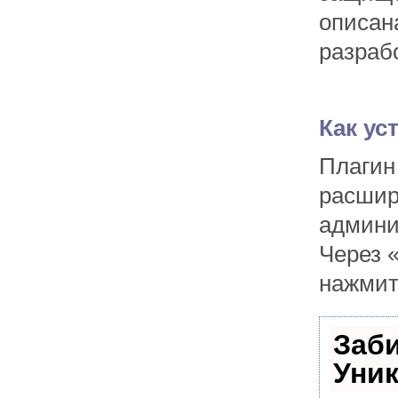
описана
разраб
Как ус
Плагин 
расшир
админи
Через 
нажмит
Заб
Уни