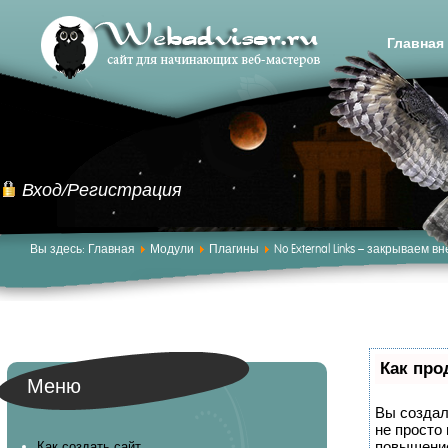
Главная
Вход/Регистрация
Вы здесь:
Главная
Модули
Плагины
No External Links – закрываем 
Как про
Меню
Вы создал
не просто
повышение
Как создать сайт