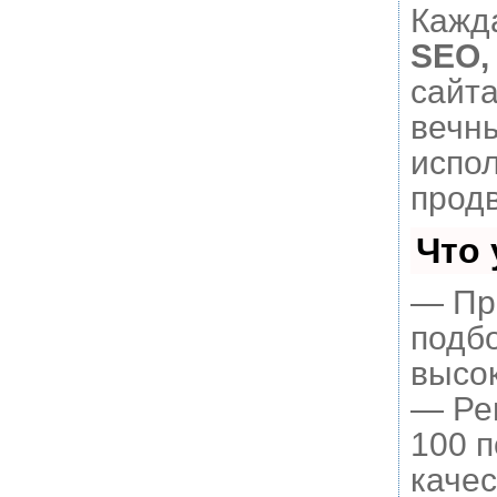
Кажда
SEO,
сайт
вечны
испо
прод
Что
— Пр
подбо
высок
— Рег
100 
качес