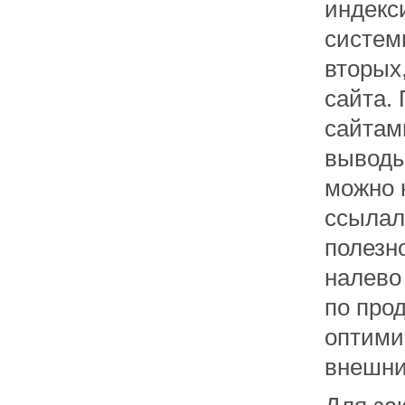
индекс
систем
вторых
сайта.
сайтам
выводы
можно н
ссылал
полезн
налево
по про
оптими
внешни