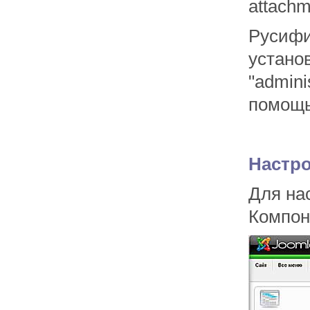
attach
Русифи
устано
"admini
помощь
Настро
Для на
Компон