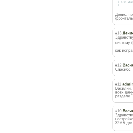
как ис
Денис, пр
фронтальн
#13
Дени
Здравств
систему (
как испра
#12
Васи
Спасибо, 
#11
admi
Василий, 
всех данн
разделе "
#10
Васи
Здравству
настройка
32МБ для