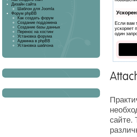
Дизайн сайта
Шаблон для Joomla
Ускорен
Форум phpBB
Как создать форум
Создание поддомена
Если вам 
Создание базы данных
ускоряет 
Перенос на хостинг
один запро
Установка форума
Админка в phpBB
Установка шаблона
Atta
Практи
необхо
сайте. 
различн