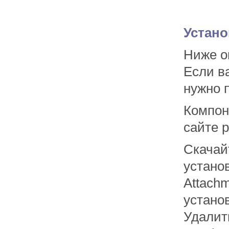
Устано
Ниже о
Если в
нужно 
Компо
сайте 
Скачай
устано
Attach
устано
Удалит