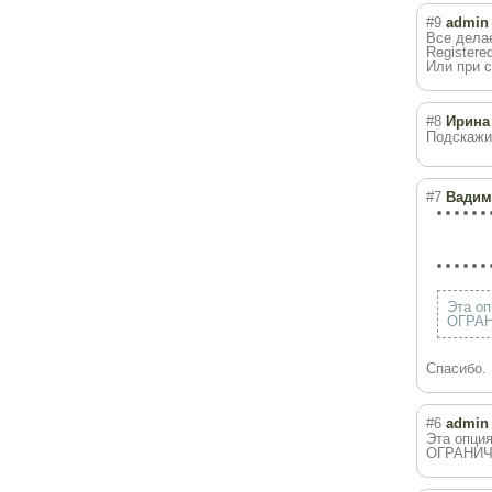
#9
admin
Все делае
Registered
Или при с
#8
Ирина
Подскажит
#7
Вадим
Эта оп
ОГРАН
Спасибо. 
#6
admin
Эта опция
ОГРАНИЧ