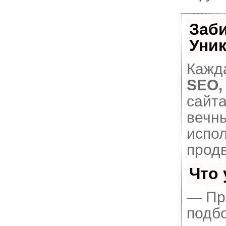
Заб
Уни
Кажда
SEO,
сайт
вечны
испо
прод
Что
— Пр
подбо