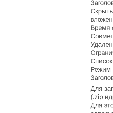
Заголо
Скрыть 
вложен
Время 
Совмещ
Удален
Ограни
Список
Режим 
Заголо
Для за
(.zip 
Для эт