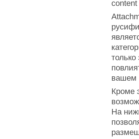
content
Attach
русифи
являет
катего
только
повлия
вашем 
Кроме 
возмож
На ниж
позвол
размещ