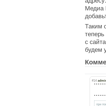
адресу
Медиа 
добавь
Таким 
теперь
с сайт
будем 
Комм
#14
admi
при по