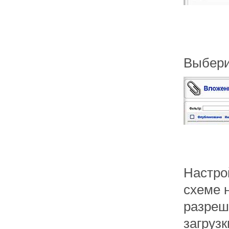
Выбери
Настро
схеме 
разреш
загруз