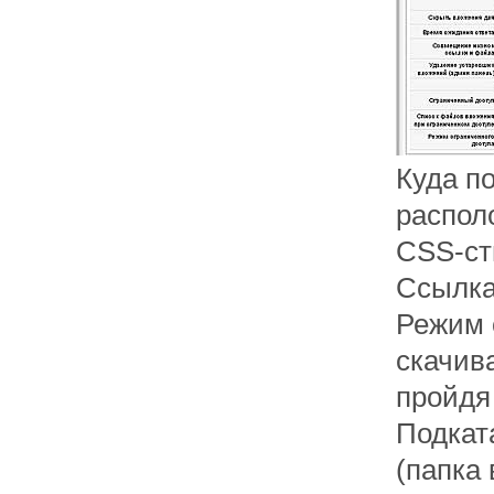
Куда п
распол
CSS-ст
Ссылка
Режим 
скачив
пройдя
Подката
(папка 