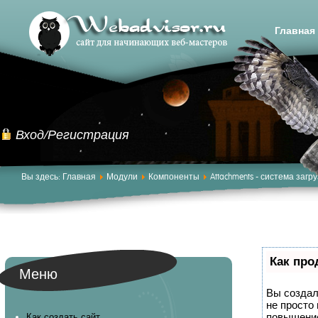
Главная
Вход/Регистрация
Вы здесь:
Главная
Модули
Компоненты
Attachments - система загр
Как про
Меню
Вы создал
не просто
повышение
Как создать сайт