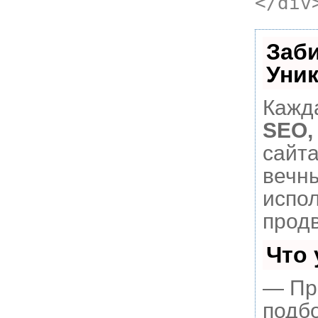
</div
Заб
Уни
Кажда
SEO,
сайт
вечны
испо
прод
Что
— Пр
подбо