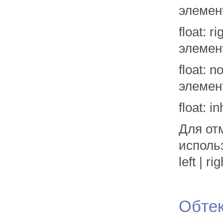
элемен
float: 
элемен
float: 
элемен
float: 
Для от
использ
left | ri
Обтек