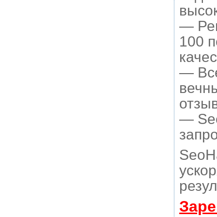
высок
— Рег
100 
качес
— Вс
вечны
отзыв
— Seo
запро
SeoH
ускор
резул
Заре