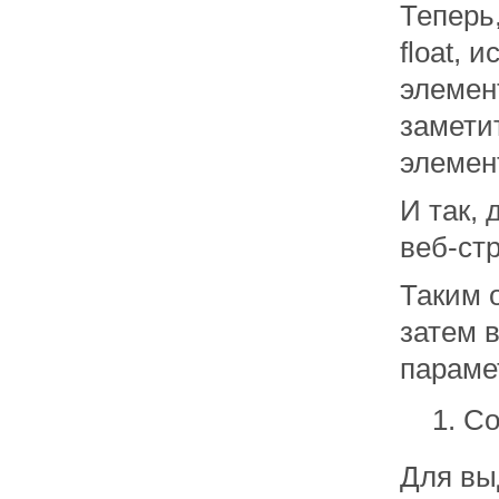
Теперь
float,
элемен
замети
элемент
И так, 
веб-ст
Таким о
затем 
параме
Со
Для вы