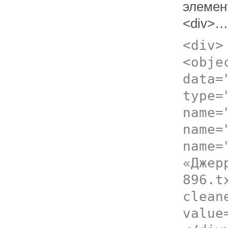
элемен
<div>…
<div>
<obje
data=
type=
name=
name=
name=
«Джер
896.t
clean
value