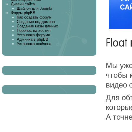
Дизайн сайта
Шаблон для Joomla
Форум phpBB
Как создать форум
Создание поддомена
Создание базы данных
Перенос на хостинг
Установка форума
Float
Админка в phpBB
Установка шаблона
Мы уже
чтобы 
видео 
Для об
которы
А точн