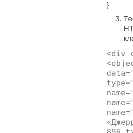
}
Те
HT
кл
<div 
<obje
data=
type=
name=
name=
name=
«Джер
896.t