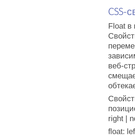
CSS-с
Float в
Свойст
переме
зависи
веб-ст
смещае
обтека
Свойст
позици
right | n
float: 