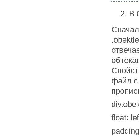
В 
Сначал
.obektl
отвеча
обтека
Свойст
файл с
пропис
div.obek
float: lef
padding