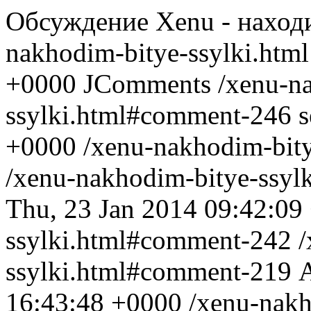
Обсуждение Xenu - наход
nakhodim-bitye-ssylki.htm
+0000
JComments
/xenu-n
ssylki.html#comment-246
s
+0000
/xenu-nakhodim-bit
/xenu-nakhodim-bitye-ssy
Thu, 23 Jan 2014 09:42:09
ssylki.html#comment-242
/
ssylki.html#comment-219
16:43:48 +0000
/xenu-nakh